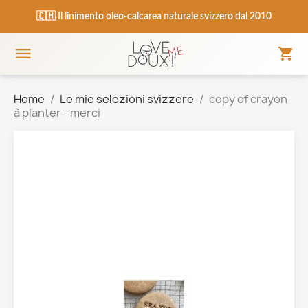
🇨🇭 Il linimento oleo-calcarea naturale svizzero dal 2010

shopping_cart
Panie
Menu
Home
Le mie selezioni svizzere
copy of crayon
à planter - merci