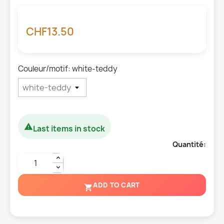
CHF13.50
Couleur/motif: white-teddy

Last items in stock
Quantité:
ADD TO CART
shopping_cart