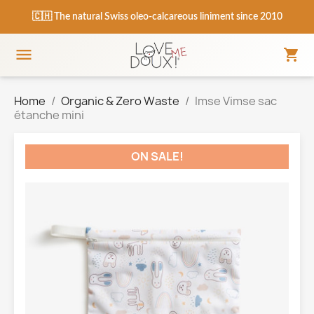
🇨🇭 The natural Swiss oleo-calcareous liniment since 2010

shopping_cart
Panie
Menu
Home
Organic & Zero Waste
Imse Vimse sac
étanche mini
ON SALE!