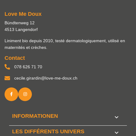
Love Me Doux
Bündtenweg 12
4513 Langendorf
Liniment bio depuis 2010, testé dermatologiquement, utilisé en
maternités et crèches.
Contact
078 626 71 70
cecile.girardin@love-me-doux.ch
INFORMATIONEN

LES DIFFÉRENTS UNIVERS
