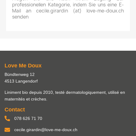
professionellen Kategorie, indem Sie uns eine E-
Mail an cecile.girardin (at) love-me-doux.ch
senden
Love Me Doux
Bündtenweg 12
4513 Langendorf
Liniment bio depuis 2010, testé dermatologiquement, utilisé en
maternités et crèches.
Contact
078 626 71 70
cecile.girardin@love-me-doux.ch