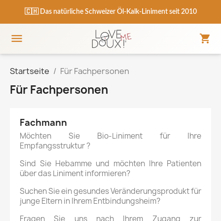
🇨🇭 Das natürliche Schweizer Öl-Kalk-Liniment seit 2010

shopping_cart
Panie
Menu
Startseite
Für Fachpersonen
Für Fachpersonen
Fachmann
Möchten Sie Bio-Liniment für Ihre
Empfangsstruktur ?
Sind Sie Hebamme und möchten Ihre Patienten
über das Liniment informieren?
Suchen Sie ein gesundes Veränderungsprodukt für
junge Eltern in Ihrem Entbindungsheim?
Fragen Sie uns nach Ihrem Zugang zur